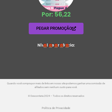
Por: 56,22
PEGAR PROMOÇÃO
Nível de Urgência:
Quando você compra por meio de links em nosso site podemos ganhar uma comissão de
afiliados sem nenhum custo para você.
© Desconteria 2024 – Todos os direitos reservados
Política de Privacidade