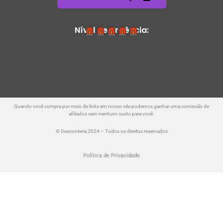
Nível de Urgência:
Quando você compra por meio de links em nosso site podemos ganhar uma comissão de
afiliados sem nenhum custo para você.
© Desconteria 2024 – Todos os direitos reservados
Política de Privacidade