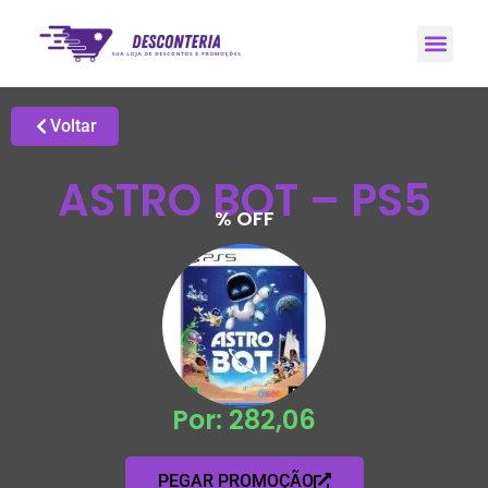
Promoções H
Grupo de Ale
Voltar
ASTRO BOT – PS5
% OFF
Por: 282,06
PEGAR PROMOÇÃO