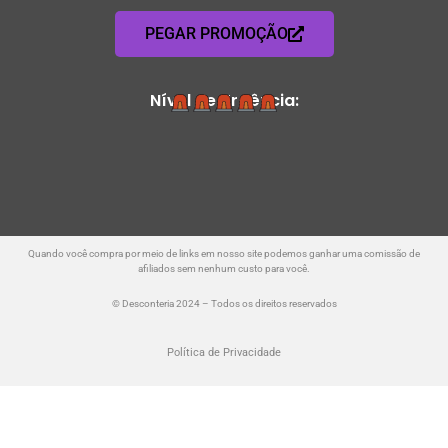
PEGAR PROMOÇÃO
Nível de Urgência:
Quando você compra por meio de links em nosso site podemos ganhar uma comissão de
afiliados sem nenhum custo para você.
© Desconteria 2024 – Todos os direitos reservados
Política de Privacidade