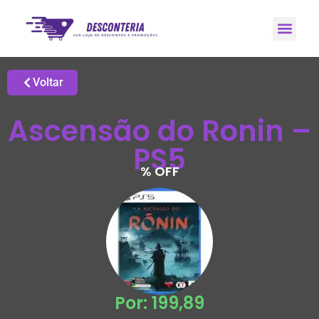
Promoções H
Grupo de Ale
Voltar
Ascensão do Ronin –
PS5
% OFF
Por: 199,89