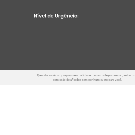
Nível de Urgência:
Quando você compra por meio de links em nosso site podemos ganhar u
comissão de afiliados sem nenhum custo para você.