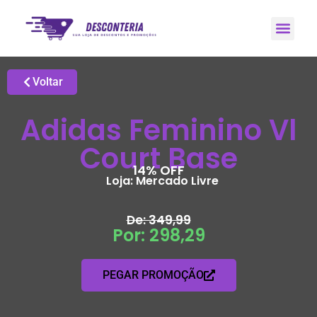
Promoções H
Grupo de Ale
Voltar
Adidas Feminino Vl
Court Base
14% OFF
Loja:
Mercado Livre
De: 349,99
Por: 298,29
PEGAR PROMOÇÃO