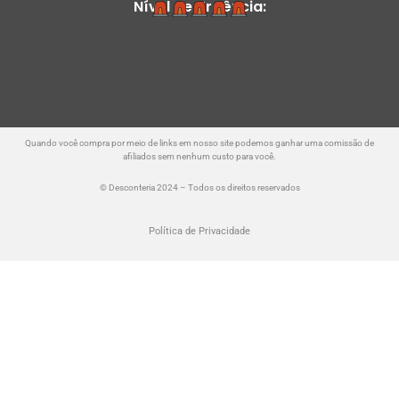
Nível de Urgência:
Quando você compra por meio de links em nosso site podemos ganhar uma comissão de
afiliados sem nenhum custo para você.
© Desconteria 2024 – Todos os direitos reservados
Política de Privacidade