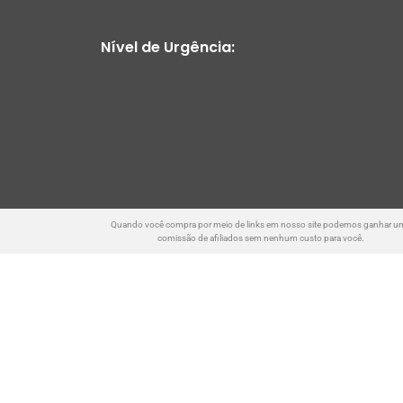
Nível de Urgência:
Quando você compra por meio de links em nosso site podemos ganhar u
comissão de afiliados sem nenhum custo para você.