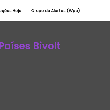
oções Hoje
Grupo de Alertas (Wpp)
aíses Bivolt