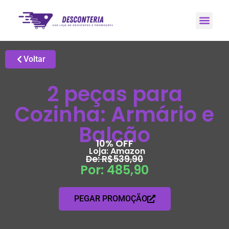
Promoções H
Grupo de Ale
Voltar
2 peças para
Cozinha: Armário e
Balcão
10% OFF
Loja:
Amazon
De: R$539,90
Por: 485,90
PEGAR PROMOÇÃO