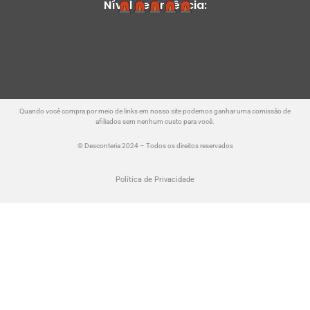
Nível de Urgência:
Quando você compra por meio de links em nosso site podemos ganhar uma comissão de
afiliados sem nenhum custo para você.
© Desconteria 2024 – Todos os direitos reservados
Política de Privacidade